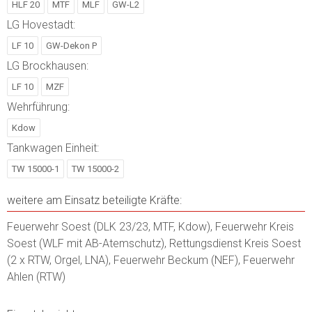
HLF 20
MTF
MLF
GW-L2
LG Hovestadt:
LF 10
GW-Dekon P
LG Brockhausen:
LF 10
MZF
Wehrführung:
Kdow
Tankwagen Einheit:
TW 15000-1
TW 15000-2
weitere am Einsatz beteiligte Kräfte:
Feuerwehr Soest (DLK 23/23, MTF, Kdow), Feuerwehr Kreis
Soest (WLF mit AB-Atemschutz), Rettungsdienst Kreis Soest
(2 x RTW, Orgel, LNA), Feuerwehr Beckum (NEF), Feuerwehr
Ahlen (RTW)