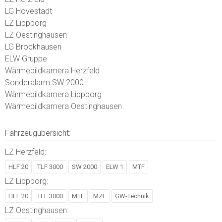
LG Hovestadt
LZ Lippborg
LZ Oestinghausen
LG Brockhausen
ELW Gruppe
Wärmebildkamera Herzfeld
Sonderalarm SW 2000
Wärmebildkamera Lippborg
Wärmebildkamera Oestinghausen
Fahrzeugübersicht:
LZ Herzfeld:
HLF 20
TLF 3000
SW 2000
ELW 1
MTF
LZ Lippborg:
HLF 20
TLF 3000
MTF
MZF
GW-Technik
LZ Oestinghausen: