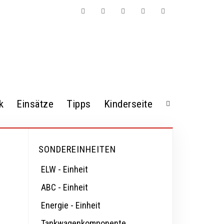
Facebook
Twitter
Instagram
Kontakt
Mitgliederbereich
k
Einsätze
Tipps
Kinderseite
SONDEREINHEITEN
ELW - Einheit
ABC - Einheit
Startseite
Einsätze
Einsatzbericht
Energie - Einheit
Tankwagenkomponente