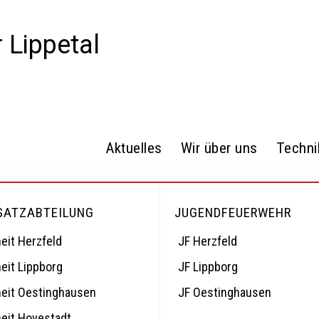
Aktuelles
Wir über uns
Techni
SATZABTEILUNG
JUGENDFEUERWEHR
eit Herzfeld
JF Herzfeld
eit Lippborg
JF Lippborg
heit Oestinghausen
JF Oestinghausen
heit Hovestadt