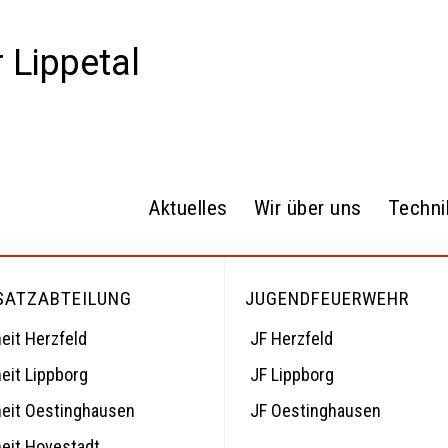
Aktuelles
Wir über uns
Techni
SATZABTEILUNG
JUGENDFEUERWEHR
eit Herzfeld
JF Herzfeld
eit Lippborg
JF Lippborg
heit Oestinghausen
JF Oestinghausen
heit Hovestadt