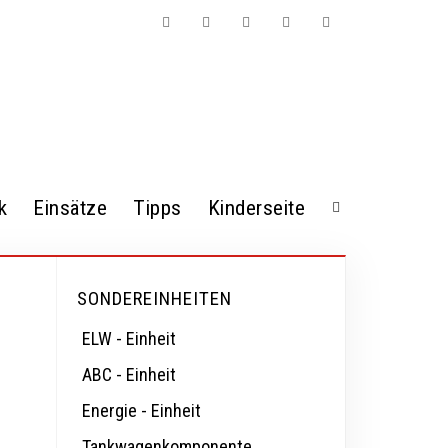
Facebook
Twitter
Instagram
Kontakt
Mitgliederbereich
k
Einsätze
Tipps
Kinderseite
SONDEREINHEITEN
ELW - Einheit
ABC - Einheit
Startseite
Einsätze
Einsatzbericht
Energie - Einheit
Tankwagenkomponente