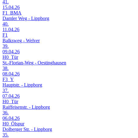
41.
15.04.26
F1_BMA
Damler Weg - Lippborg
40.
11.04.26
F1
Balksweg - Welver
39.
09.04.26
H0_Tür
St.-Florian-Weg - Oestinghausen
38.
08.04.26
F3_Y
Hauptstr. - Lippborg
37.
07.04.26
H0_Tür
Raiffeisenstr. - Lippborg
36.
06.04.26
H0_Ölspur
Dolberger Str. - Lippborg
35.