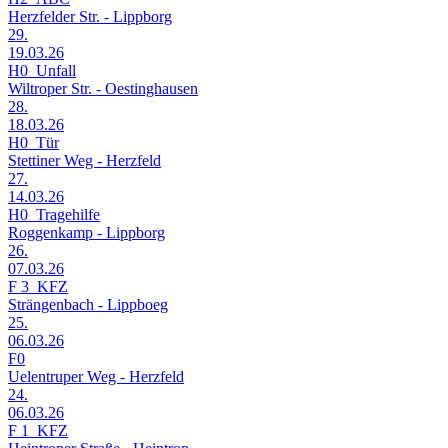
Herzfelder Str. - Lippborg
29.
19.03.26
H0_Unfall
Wiltroper Str. - Oestinghausen
28.
18.03.26
H0_Tür
Stettiner Weg - Herzfeld
27.
14.03.26
H0_Tragehilfe
Roggenkamp - Lippborg
26.
07.03.26
F 3_KFZ
Strängenbach - Lippboeg
25.
06.03.26
F0
Uelentruper Weg - Herzfeld
24.
06.03.26
F 1_KFZ