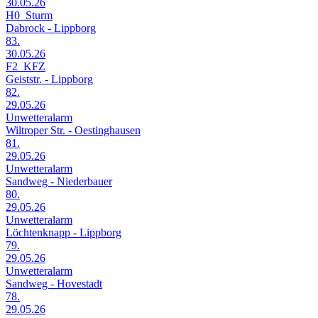
30.05.26
H0_Sturm
Dabrock - Lippborg
83.
30.05.26
F2_KFZ
Geiststr. - Lippborg
82.
29.05.26
Unwetteralarm
Wiltroper Str. - Oestinghausen
81.
29.05.26
Unwetteralarm
Sandweg - Niederbauer
80.
29.05.26
Unwetteralarm
Löchtenknapp - Lippborg
79.
29.05.26
Unwetteralarm
Sandweg - Hovestadt
78.
29.05.26