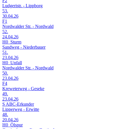
F2
Ludgeristr. - Lippborg
53.
30.04.26
F1
Nordwalder Str. - Nordwald
52.
24.04.26
H0_Sturm
Sandweg - Niederbauer
51.
23.04.26
H0_Unfall
Nordwalder Str. - Nordwald
50.
23.04.26
F4
Kreweterweg - Geseke
49.
23.04.26
S ABC-Erkunder
Lipperweg - Erwitte
48.
20.04.26
H0_Ölspur