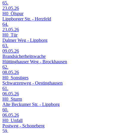
65.
23.05.26
H0_Ölspur
Lippborger Str. - Herzfeld
64.
23.05.26
H0_Tür
Dalmer Weg - Lippborg
63.
09.05.26
Brandsicherheitswache
Hüttinghauser Weg - Brockhausen
62.
08.05.26
H0_Sonstiges
Schwarzenweg - Oestinghausen
61.
06.05.26
H0_Sturm
Alte Beckumer Str. - Lippborg
60.
06.05.26
H0_Unfall
Postweg - Schoneberg
59.