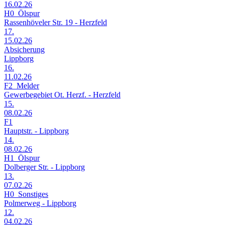
16.02.26
H0_Ölspur
Rassenhöveler Str. 19 - Herzfeld
17.
15.02.26
Absicherung
Lippborg
16.
11.02.26
F2_Melder
Gewerbegebiet Ot. Herzf. - Herzfeld
15.
08.02.26
F1
Hauptstr. - Lippborg
14.
08.02.26
H1_Ölspur
Dolberger Str. - Lippborg
13.
07.02.26
H0_Sonstiges
Polmerweg - Lippborg
12.
04.02.26