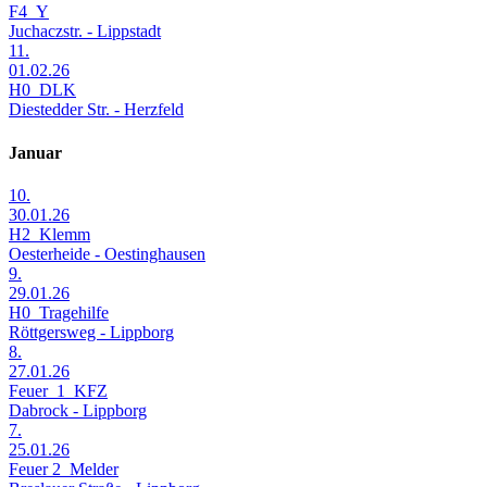
F4_Y
Juchaczstr. - Lippstadt
11.
01.02.26
H0_DLK
Diestedder Str. - Herzfeld
Januar
10.
30.01.26
H2_Klemm
Oesterheide - Oestinghausen
9.
29.01.26
H0_Tragehilfe
Röttgersweg - Lippborg
8.
27.01.26
Feuer_1_KFZ
Dabrock - Lippborg
7.
25.01.26
Feuer 2_Melder