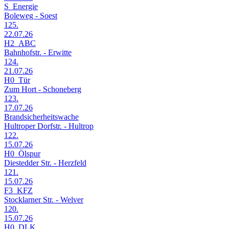
S_Energie
Boleweg - Soest
125.
22.07.26
H2_ABC
Bahnhofstr. - Erwitte
124.
21.07.26
H0_Tür
Zum Hort - Schoneberg
123.
17.07.26
Brandsicherheitswache
Hultroper Dorfstr. - Hultrop
122.
15.07.26
H0_Ölspur
Diestedder Str. - Herzfeld
121.
15.07.26
F3_KFZ
Stocklarner Str. - Welver
120.
15.07.26
H0_DLK