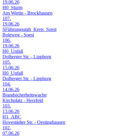
19.06.26
H0_Sturm
Am Wietin - Brockhausen
107.
19.06.26
SFührungsstab_Kreis_Soest
Boleweg - Soest
106.
19.06.26
H0_Unfall
Dolberger Str. - Lippborg
105.
15.06.26
H0_Unfall
Dolberger Str. - Lippborg
104.
14.06.26
Brandsicherheitswache
Kirchplatz - Herzfeld
103.
13.06.26
H1_ABC
Hovestädter Str. - Oestinghausen
102.
07.06.26