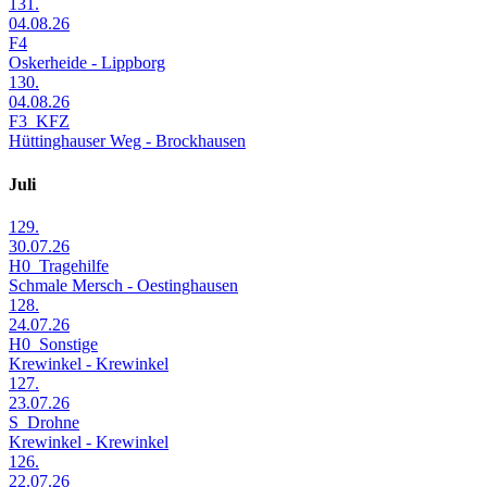
131.
04.08.26
F4
Oskerheide - Lippborg
130.
04.08.26
F3_KFZ
Hüttinghauser Weg - Brockhausen
Juli
129.
30.07.26
H0_Tragehilfe
Schmale Mersch - Oestinghausen
128.
24.07.26
H0_Sonstige
Krewinkel - Krewinkel
127.
23.07.26
S_Drohne
Krewinkel - Krewinkel
126.
22.07.26