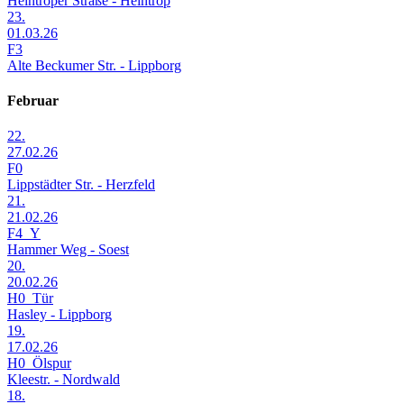
Heintroper Straße - Heintrop
23.
01.03.26
F3
Alte Beckumer Str. - Lippborg
Februar
22.
27.02.26
F0
Lippstädter Str. - Herzfeld
21.
21.02.26
F4_Y
Hammer Weg - Soest
20.
20.02.26
H0_Tür
Hasley - Lippborg
19.
17.02.26
H0_Ölspur
Kleestr. - Nordwald
18.