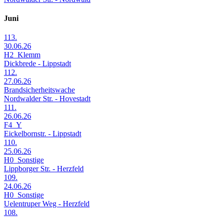
Juni
113.
30.06.26
H2_Klemm
Dickbrede - Lippstadt
112.
27.06.26
Brandsicherheitswache
Nordwalder Str. - Hovestadt
111.
26.06.26
F4_Y
Eickelbornstr. - Lippstadt
110.
25.06.26
H0_Sonstige
Lippborger Str. - Herzfeld
109.
24.06.26
H0_Sonstige
Uelentruper Weg - Herzfeld
108.