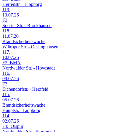
Herrenstr. - Lippborg
119.
13.07.26
F3
Soester Str. - Brockhausen
118.
11.07.26
Brandsicherheitswache
Wiltroper Str. - Oestinghausen
117.
10.07.26
F2_BMA
Nordwalder Str. - Hovestadt
116.
09.07.26
F3
Eichendorfstr. - Herzfeld
115.
05.07.26
Brandsicherheitswache
Hauptstr. - Lippborg
114.
02.07.26
H0_Ölspur
Nordwalder Str. - Nordwald