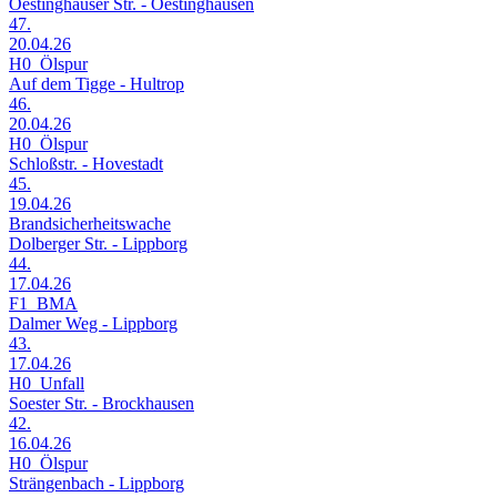
Oestinghauser Str. - Oestinghausen
47.
20.04.26
H0_Ölspur
Auf dem Tigge - Hultrop
46.
20.04.26
H0_Ölspur
Schloßstr. - Hovestadt
45.
19.04.26
Brandsicherheitswache
Dolberger Str. - Lippborg
44.
17.04.26
F1_BMA
Dalmer Weg - Lippborg
43.
17.04.26
H0_Unfall
Soester Str. - Brockhausen
42.
16.04.26
H0_Ölspur
Strängenbach - Lippborg