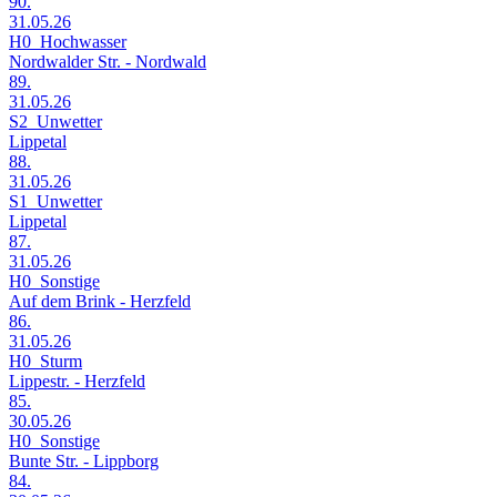
90.
31.05.26
H0_Hochwasser
Nordwalder Str. - Nordwald
89.
31.05.26
S2_Unwetter
Lippetal
88.
31.05.26
S1_Unwetter
Lippetal
87.
31.05.26
H0_Sonstige
Auf dem Brink - Herzfeld
86.
31.05.26
H0_Sturm
Lippestr. - Herzfeld
85.
30.05.26
H0_Sonstige
Bunte Str. - Lippborg
84.