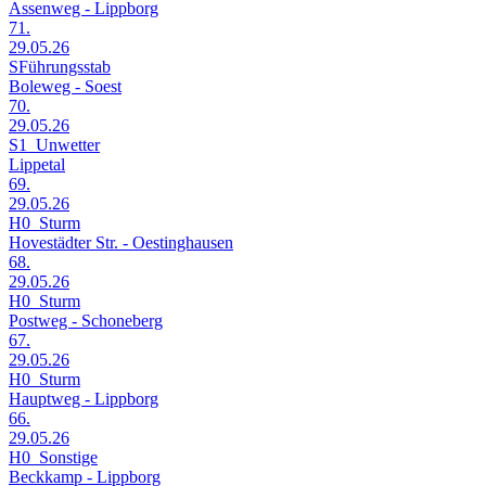
Assenweg - Lippborg
71.
29.05.26
SFührungsstab
Boleweg - Soest
70.
29.05.26
S1_Unwetter
Lippetal
69.
29.05.26
H0_Sturm
Hovestädter Str. - Oestinghausen
68.
29.05.26
H0_Sturm
Postweg - Schoneberg
67.
29.05.26
H0_Sturm
Hauptweg - Lippborg
66.
29.05.26
H0_Sonstige
Beckkamp - Lippborg