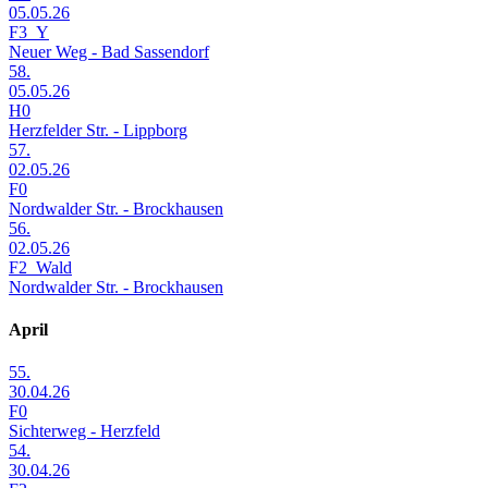
05.05.26
F3_Y
Neuer Weg - Bad Sassendorf
58.
05.05.26
H0
Herzfelder Str. - Lippborg
57.
02.05.26
F0
Nordwalder Str. - Brockhausen
56.
02.05.26
F2_Wald
Nordwalder Str. - Brockhausen
April
55.
30.04.26
F0
Sichterweg - Herzfeld
54.
30.04.26