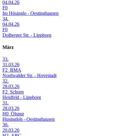
04.04.26
F0
Im Hüsinglo - Oestinghausen
34.
04.04.26
F0
Dolberger Str. - Lippborg
März
33.
31.03.26
F2_BMA
Nordwalder Str. - Hovestadt
32.
28.03.26
F2_Schorn
Heidfeld - Lippborg
31.
28.03.26
H0_Ölspur
Husingloh - Oestinghausen
30.
20.03.26
H2_ABC