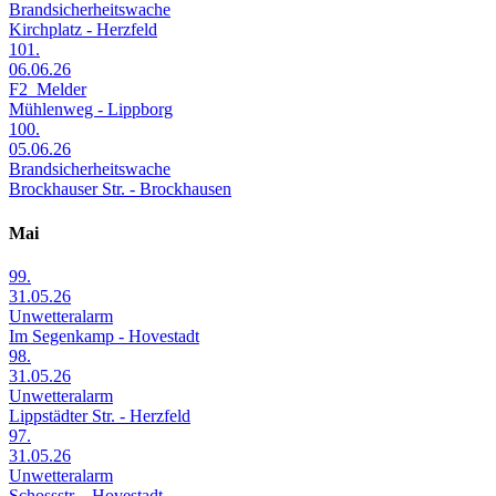
Brandsicherheitswache
Kirchplatz - Herzfeld
101.
06.06.26
F2_Melder
Mühlenweg - Lippborg
100.
05.06.26
Brandsicherheitswache
Brockhauser Str. - Brockhausen
Mai
99.
31.05.26
Unwetteralarm
Im Segenkamp - Hovestadt
98.
31.05.26
Unwetteralarm
Lippstädter Str. - Herzfeld
97.
31.05.26
Unwetteralarm
Schossstr. - Hovestadt