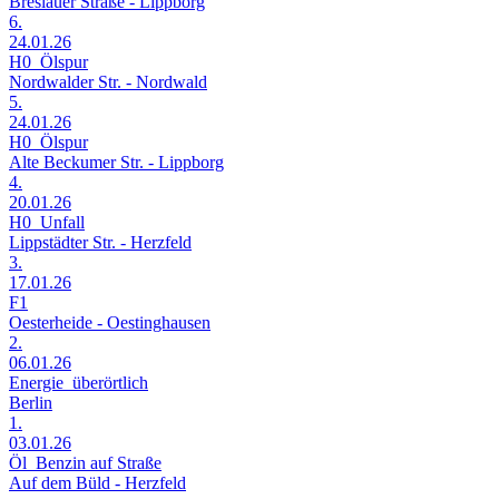
Breslauer Straße - Lippborg
6.
24.01.26
H0_Ölspur
Nordwalder Str. - Nordwald
5.
24.01.26
H0_Ölspur
Alte Beckumer Str. - Lippborg
4.
20.01.26
H0_Unfall
Lippstädter Str. - Herzfeld
3.
17.01.26
F1
Oesterheide - Oestinghausen
2.
06.01.26
Energie_überörtlich
Berlin
1.
03.01.26
Öl_Benzin auf Straße
Auf dem Büld - Herzfeld